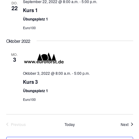
and
N
September 22, 2022 @ 8:00 a.m.
-
5:00 p.m.
DO.
22
Kurs 1
View
Übungsplatz 1
Euro100
Navi
Oktober 2022
MO.
3
Oktober 3, 2022 @ 8:00 a.m.
-
5:00 p.m.
Kurs 3
Übungsplatz 1
Euro100
Event
Previous
Today
Next
Events