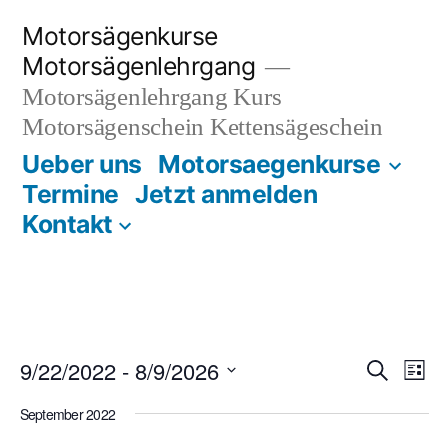
Zum
Motorsägenkurse
Inhalt
Motorsägenlehrgang
springen
Motorsägenlehrgang Kurs
Motorsägenschein Kettensägeschein
Ueber uns
Motorsaegenkurse
Termine
Jetzt anmelden
Kontakt
Even
E
9/22/2022
 - 
8/9/2026
Search
List
Select
Sear
V
September 2022
date.